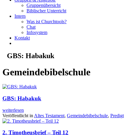
Gruppenübersicht
Biblischer Unterricht
Intern
Was ist Churchtools?
Chat
Infosystem
Kontakt
GBS: Habakuk
Gemeindebibelschule
GBS: Habakuk
weiterlesen
Veröffentlicht in
Altes Testament
,
Gemeindebibelschule
,
Predigt
2. Timotheusbrief – Teil 12