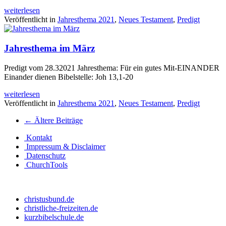
weiterlesen
Veröffentlicht in
Jahresthema 2021
,
Neues Testament
,
Predigt
Jahresthema im März
Predigt vom 28.32021 Jahresthema: Für ein gutes Mit-EINANDER
Einander dienen Bibelstelle: Joh 13,1-20
weiterlesen
Veröffentlicht in
Jahresthema 2021
,
Neues Testament
,
Predigt
Beitrags
←
Ältere Beiträge
Navigation
Kontakt
Impressum & Disclaimer
Datenschutz
ChurchTools
christusbund.de
christliche-freizeiten.de
kurzbibelschule.de