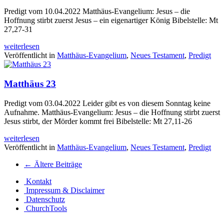
Predigt vom 10.04.2022 Matthäus-Evangelium: Jesus – die
Hoffnung stirbt zuerst Jesus – ein eigenartiger König Bibelstelle: Mt
27,27-31
weiterlesen
Veröffentlicht in
Matthäus-Evangelium
,
Neues Testament
,
Predigt
Matthäus 23
Predigt vom 03.04.2022 Leider gibt es von diesem Sonntag keine
Aufnahme. Matthäus-Evangelium: Jesus – die Hoffnung stirbt zuerst
Jesus stirbt, der Mörder kommt frei Bibelstelle: Mt 27,11-26
weiterlesen
Veröffentlicht in
Matthäus-Evangelium
,
Neues Testament
,
Predigt
Beitrags
←
Ältere Beiträge
Navigation
Kontakt
Impressum & Disclaimer
Datenschutz
ChurchTools