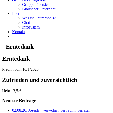
Gruppenübersicht
Biblischer Unterricht
Intern
Was ist Churchtools?
Chat
Infosystem
Kontakt
Erntedank
Erntedank
Predigt vom 10/1/2023
Zufrieden und zuversichtlich
Hebr 13,5-6
Neueste Beiträge
02.08.26: Joseph – verwöhnt, verträumt, verraten