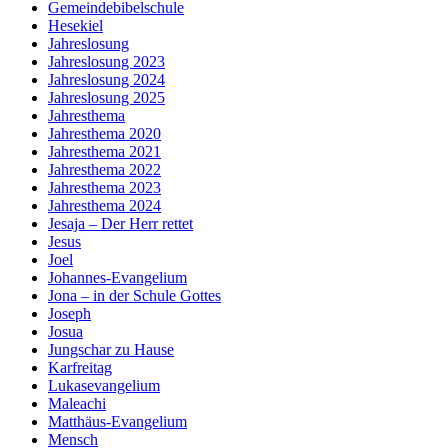
Gemeindebibelschule
Hesekiel
Jahreslosung
Jahreslosung 2023
Jahreslosung 2024
Jahreslosung 2025
Jahresthema
Jahresthema 2020
Jahresthema 2021
Jahresthema 2022
Jahresthema 2023
Jahresthema 2024
Jesaja – Der Herr rettet
Jesus
Joel
Johannes-Evangelium
Jona – in der Schule Gottes
Joseph
Josua
Jungschar zu Hause
Karfreitag
Lukasevangelium
Maleachi
Matthäus-Evangelium
Mensch