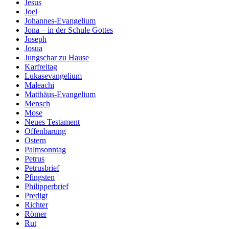
Jesus
Joel
Johannes-Evangelium
Jona – in der Schule Gottes
Joseph
Josua
Jungschar zu Hause
Karfreitag
Lukasevangelium
Maleachi
Matthäus-Evangelium
Mensch
Mose
Neues Testament
Offenbarung
Ostern
Palmsonntag
Petrus
Petrusbrief
Pfingsten
Philipperbrief
Predigt
Richter
Römer
Rut