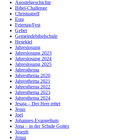
Apostelgeschichte
Bibel-Challenge
Christustreff
Esra
Feiertag/Fest
Gebet
Gemeindebibelschule
Hesekiel
Jahreslosung
Jahreslosung 2023
Jahreslosung 2024
Jahreslosung 2025
Jahresthema
Jahresthema 2020
Jahresthema 2021
Jahresthema 2022
Jahresthema 2023
Jahresthema 2024
Jesaja – Der Herr rettet
Jesus
Joel
Johannes-Evangelium
Jona – in der Schule Gottes
Joseph
Josua